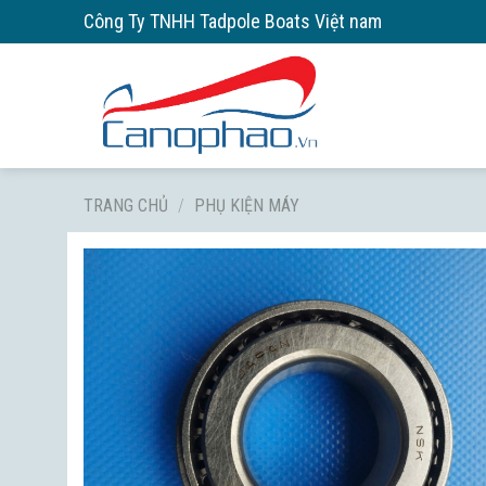
Skip
Công Ty TNHH Tadpole Boats Việt nam
to
content
TRANG CHỦ
/
PHỤ KIỆN MÁY