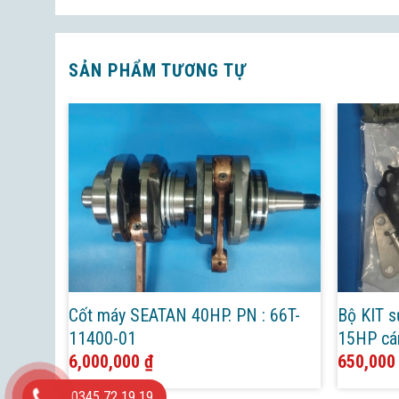
SẢN PHẨM TƯƠNG TỰ
15HP.
Cốt máy SEATAN 40HP. PN : 66T-
Bộ KIT 
11400-01
15HP cá
6,000,000
₫
0A
650,00
0345 72 19 19