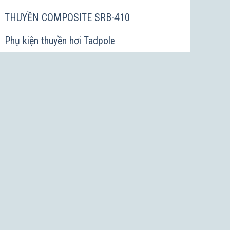
THUYỀN COMPOSITE SRB-410
Phụ kiện thuyền hơi Tadpole