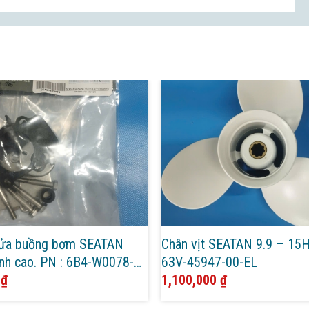
sửa buồng bơm SEATAN
Chân vịt SEATAN 9.9 – 15H
nh cao. PN : 6B4-W0078-
63V-45947-00-EL
0
₫
1,100,000
₫