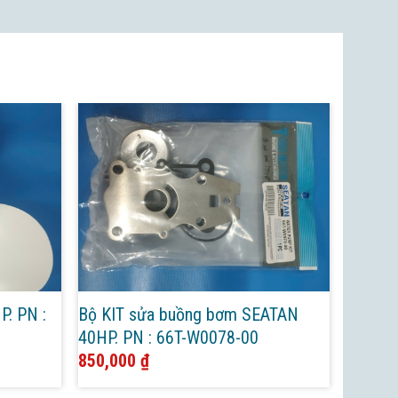
P. PN :
Bộ KIT sửa buồng bơm SEATAN
40HP. PN : 66T-W0078-00
850,000
₫