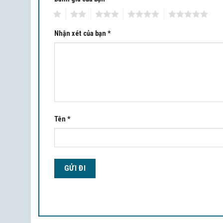
1
2
3
4
5
Nhận xét của bạn
*
Tên
*