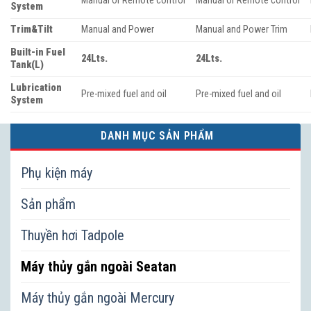
Manual or Remote control
Manual or Remote control
System
Trim&Tilt
Manual and Power
Manual and Power Trim
Built-in Fuel
24Lts.
24Lts.
Tank(L)
Lubrication
Pre-mixed fuel and oil
Pre-mixed fuel and oil
System
DANH MỤC SẢN PHẨM
Phụ kiện máy
Sản phẩm
Thuyền hơi Tadpole
Máy thủy gắn ngoài Seatan
Máy thủy gắn ngoài Mercury