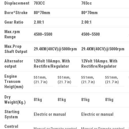
Displacement
703CC
703cc
Bore*Stroke
80*70mm
80*70mm
Gear Ratio
2.00:1
2.00:1
Max.rpm
4500~5500
4500~5500
Range
Max.Prop
29.4KW(40CV)@5000rpm
29.4KW(40CV)@5000rpm
Shaft Output
Alternator
12Volt 10Amps. With
12Volt 10Amps. With
output
Rectifire/Regulator
Rectifire/Regulator
Engine
551mm,
551mm,
551mm,
551mm,
Transom
(21.7 in)
(21.7 in)
(21.7 in)
(21.7 in)
Heigt(mm)
Dry
81kg
81kg
81kg
81kg
Weight(Kg.)
Starting
Electric or manual
Electric or manual
System
Control