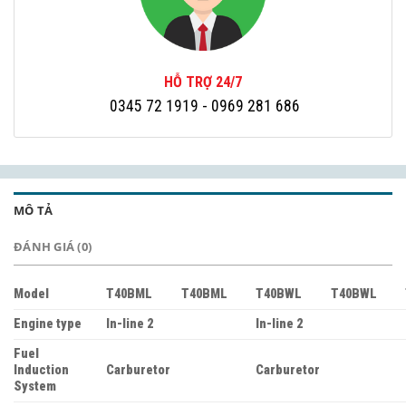
HỖ TRỢ 24/7
0345 72 1919
- 0969 281 686
MÔ TẢ
ĐÁNH GIÁ (0)
Model
T40BML
T40BML
T40BWL
T40BWL
Engine type
In-line 2
In-line 2
Fuel
Induction
Carburetor
Carburetor
System