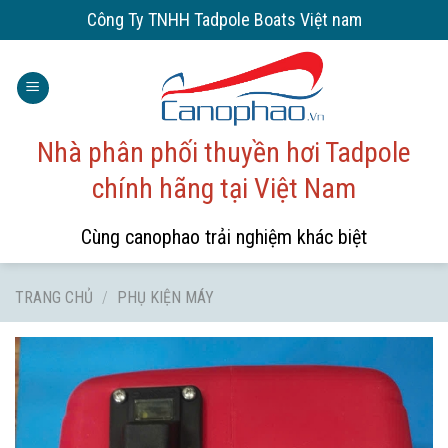
Skip
Công Ty TNHH Tadpole Boats Việt nam
to
content
Nhà phân phối thuyền hơi Tadpole
chính hãng tại Việt Nam
Cùng canophao trải nghiệm khác biệt
TRANG CHỦ
/
PHỤ KIỆN MÁY