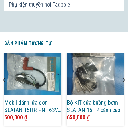
Phụ kiện thuyền hơi Tadpole
SẢN PHẨM TƯƠNG TỰ
Mobil đánh lửa đơn
Bộ KIT sửa buồng bơm
SEATAN 15HP. PN : 63V-
SEATAN 15HP cánh cao.
85570-00
600,000
₫
PN : 6B4-W0078-0A
650,000
₫