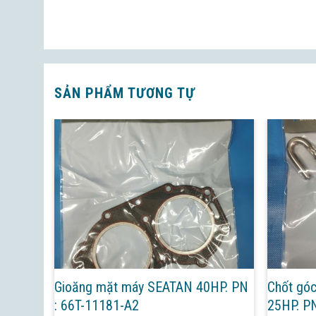
SẢN PHẨM TƯƠNG TỰ
T-
Gioăng mặt máy SEATAN 40HP. PN
Chốt gó
: 66T-11181-A2
25HP. P