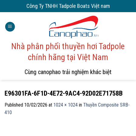
Skip
Công Ty TNHH Tadpole Boats Việt nam
to
content
Nhà phân phối thuyền hơi Tadpole
chính hãng tại Việt Nam
Cùng canophao trải nghiệm khác biệt
E96301FA-6F1D-4E72-9AC4-92D02E71758B
Published
10/02/2026
at
1024 × 1024
in
Thuyền Composite SRB-
410