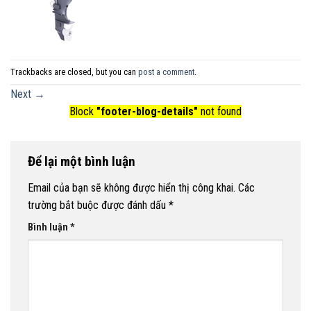
Trackbacks are closed, but you can
post a comment
.
Next
→
Block
"footer-blog-details"
not found
Để lại một bình luận
Email của bạn sẽ không được hiển thị công khai.
Các
trường bắt buộc được đánh dấu
*
Bình luận
*