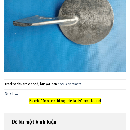
Trackbacks are closed, but you can
post a comment
.
Next
→
Block
"footer-blog-details"
not found
Để lại một bình luận