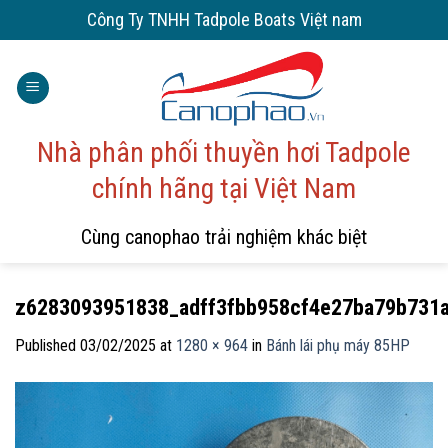
Skip
Công Ty TNHH Tadpole Boats Việt nam
to
content
Nhà phân phối thuyền hơi Tadpole
chính hãng tại Việt Nam
Cùng canophao trải nghiệm khác biệt
z6283093951838_adff3fbb958cf4e27ba79b731a
Published
03/02/2025
at
1280 × 964
in
Bánh lái phụ máy 85HP