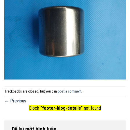
Trackbacks are closed, but you can
post a comment
.
←
Previous
Block
"footer-blog-details"
not found
Để lại một bình luận