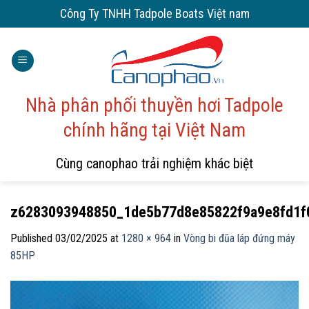
Skip
Công Ty TNHH Tadpole Boats Việt nam
to
content
Nhà phân phối thuyền hơi Tadpole
chính hãng tại Việt Nam
Cùng canophao trải nghiệm khác biệt
z6283093948850_1de5b77d8e85822f9a9e8fd1f
Published
03/02/2025
at
1280 × 964
in
Vòng bi đũa láp đứng máy
85HP