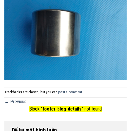
Trackbacks are closed, but you can
post a comment
.
←
Previous
Block
"footer-blog-details"
not found
Để lại một bình luận