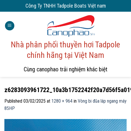
Skip
Công Ty TNHH Tadpole Boats Việt nam
to
content
Nhà phân phối thuyền hơi Tadpole
chính hãng tại Việt Nam
Cùng canophao trải nghiệm khác biệt
z6283093961722_10a3b1752242f20a7d56f5a01
Published
03/02/2025
at
1280 × 964
in
Vòng bi đũa láp ngang máy
85HP