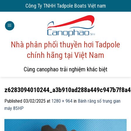
Skip
Công Ty TNHH Tadpole Boats Việt nam
to
content
Nhà phân phối thuyền hơi Tadpole
chính hãng tại Việt Nam
Cùng canophao trải nghiệm khác biệt
z6283094010244_a3b910ad288a449c947b7f8a4
Published
03/02/2025
at
1280 × 964
in
Bánh răng số trung gian
máy 85HP