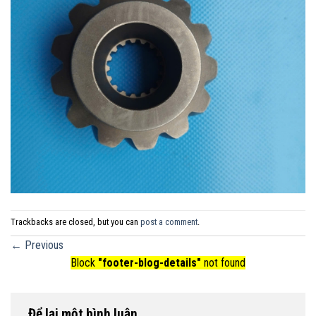
Trackbacks are closed, but you can
post a comment
.
←
Previous
Block
"footer-blog-details"
not found
Để lại một bình luận