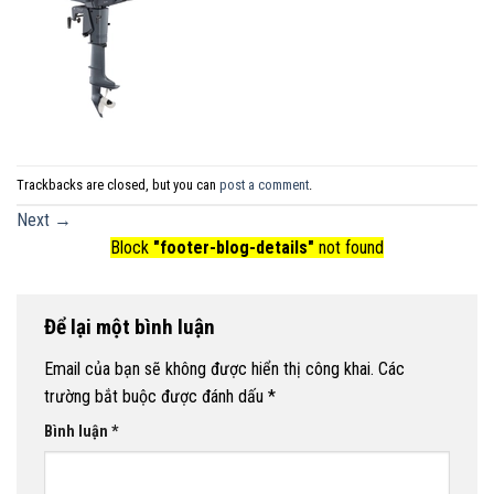
Trackbacks are closed, but you can
post a comment
.
Next
→
Block
"footer-blog-details"
not found
Để lại một bình luận
Email của bạn sẽ không được hiển thị công khai.
Các
trường bắt buộc được đánh dấu
*
Bình luận
*