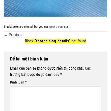
Trackbacks are closed, but you can
post a comment
.
←
Previous
Block
"footer-blog-details"
not found
Để lại một bình luận
Email của bạn sẽ không được hiển thị công khai.
Các
trường bắt buộc được đánh dấu
*
Bình luận
*