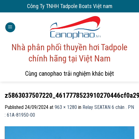
Skip
Công Ty TNHH Tadpole Boats Việt nam
to
content
Nhà phân phối thuyền hơi Tadpole
chính hãng tại Việt Nam
Cùng canophao trải nghiệm khác biệt
z5863037507220_4617778523910270446cf0a2
Published
24/09/2024
at
963 × 1280
in
Relay SEATAN 6 chân . PN
: 61A-81950-00