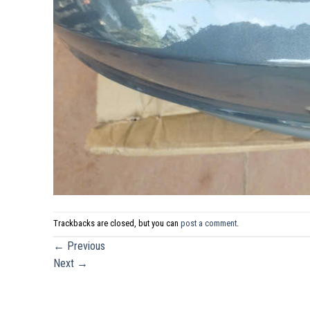
Trackbacks are closed, but you can
post a comment
.
←
Previous
Next
→