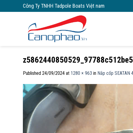
Skip
Công Ty TNHH Tadpole Boats Việt nam
to
content
z5862440850529_97788c512be5
Published
24/09/2024
at
1280 × 963
in
Nắp cốp SEATAN 