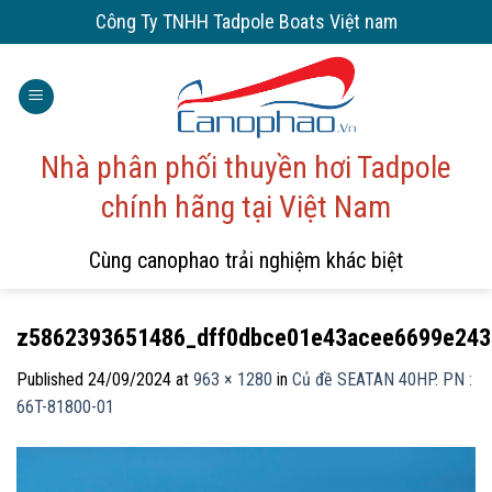
Skip
Công Ty TNHH Tadpole Boats Việt nam
to
content
Nhà phân phối thuyền hơi Tadpole
chính hãng tại Việt Nam
Cùng canophao trải nghiệm khác biệt
z5862393651486_dff0dbce01e43acee6699e243
Published
24/09/2024
at
963 × 1280
in
Củ đề SEATAN 40HP. PN :
66T-81800-01