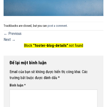
Trackbacks are closed, but you can
post a comment
.
←
Previous
Next
→
Block
"footer-blog-details"
not found
Để lại một bình luận
Email của bạn sẽ không được hiển thị công khai.
Các
trường bắt buộc được đánh dấu
*
Bình luận
*