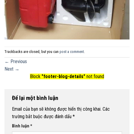
Trackbacks are closed, but you can
post a comment
.
←
Previous
Next
→
Block
"footer-blog-details"
not found
Để lại một bình luận
Email của bạn sẽ không được hiển thị công khai.
Các
trường bắt buộc được đánh dấu
*
Bình luận
*