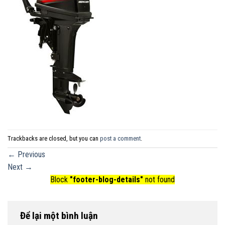
Trackbacks are closed, but you can
post a comment
.
←
Previous
Next
→
Block
"footer-blog-details"
not found
Để lại một bình luận